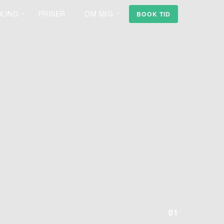
DLING
PRISER
OM MIG
BOOK TID
01