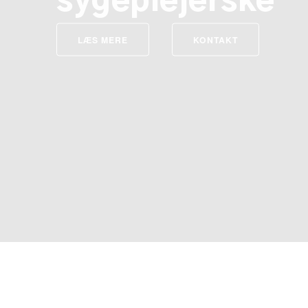
sygeplejerske
LÆS MERE
KONTAKT