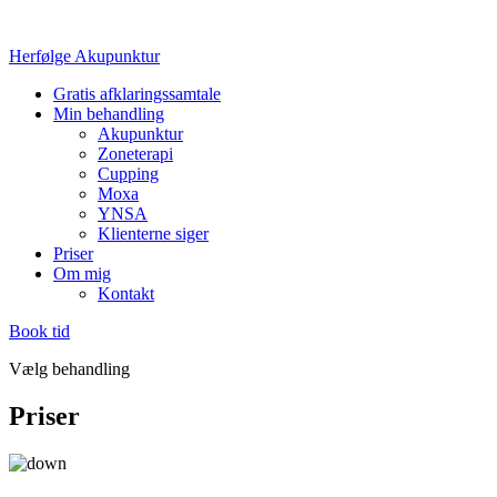
Herfølge Akupunktur
Gratis afklaringssamtale
Min behandling
Akupunktur
Zoneterapi
Cupping
Moxa
YNSA
Klienterne siger
Priser
Om mig
Kontakt
Book tid
Vælg behandling
Priser